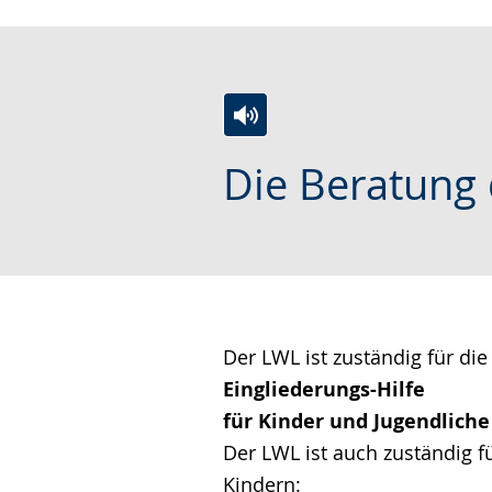
wird
angezeigt.
Zur
Aktiviere
Ein
Die Beratung
Leichten
Audio-
Video
Sprache
Unterstützung.
in
wechseln.
Deutscher
Gebärdensprache
wird
angezeigt.
Der LWL ist zuständig für die
Eingliederungs-Hilfe
für Kinder und Jugendlich
Der LWL ist auch zuständig f
Kindern: