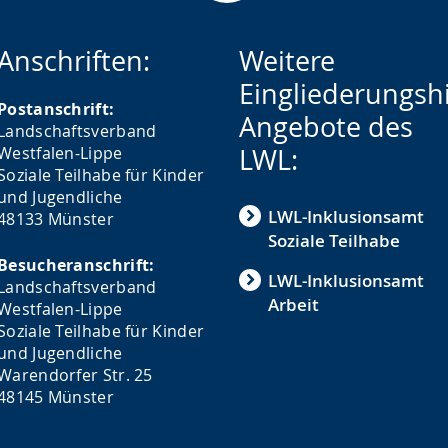
Anschriften:
Weitere
Eingliederungshi
Postanschrift:
Angebote des
Landschaftsverband
Westfalen-Lippe
LWL:
Soziale Teilhabe für Kinder
und Jugendliche
LWL-Inklusionsamt
48133 Münster
Soziale Teilhabe
Besucheranschrift:
LWL-Inklusionsamt
Landschaftsverband
Arbeit
Westfalen-Lippe
Soziale Teilhabe für Kinder
und Jugendliche
Warendorfer Str. 25
48145 Münster