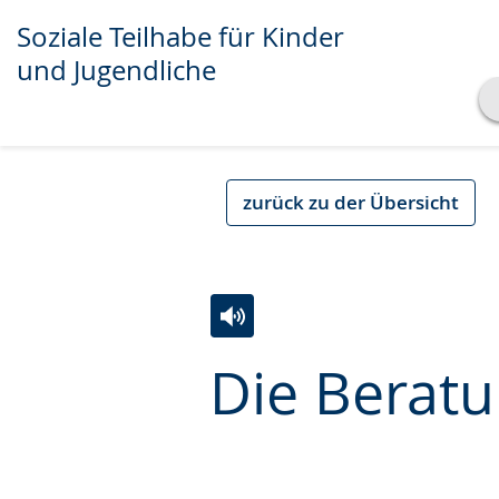
Soziale Teilhabe für Kinder
und Jugendliche
Transkript anzeigen
Abspielen
Pausieren
zurück zu der Übersicht
Zur
Aktiviere
Ein
Die Berat
Leichten
Audio-
Video
Sprache
Unterstützung.
in
wechseln.
Deutscher
Gebärdensprache