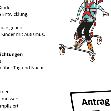
Kinder:
e Entwicklung.
chule gehen.
r Kinder mit Autismus.
ichtungen
e.
n über Tag und Nacht.
mmen:
n
müssen.
mpliziert: