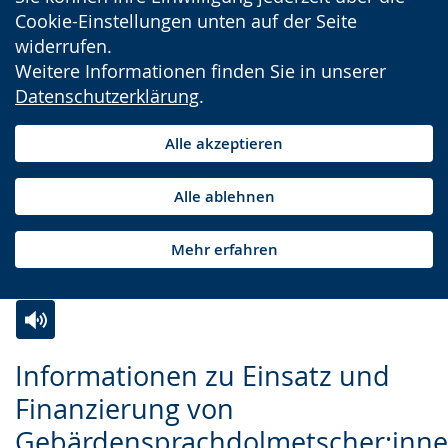
Cookie-Einstellungen unten auf der Seite
widerrufen.
Weitere Informationen finden Sie in unserer
Datenschutzerklärung
.
Alle akzeptieren
Alle ablehnen
Mehr erfahren
Zur
Aktiviere
Ein
Informationen zu Einsatz und
Leichten
Audio-
Video
Finanzierung von
Sprache
Unterstützung.
in
Gebärdensprachdolmetscher:inn
wechseln.
Deutscher