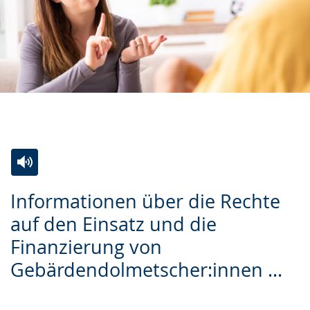
Zur
Aktiviere
Ein
Informationen über die Rechte
Leichten
Audio-
Video
auf den Einsatz und die
Sprache
Unterstützung.
in
Finanzierung von
wechseln.
Deutscher
Gebärdensprache
Gebärdendolmetscher:innen ...
wird
angezeigt.