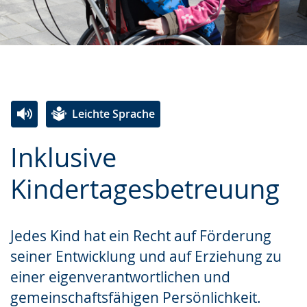
Leichte Sprache
Zur
Aktiviere
Ein
Inklusive
Leichten
Audio-
Video
Sprache
Unterstützung.
in
Kindertagesbetreuung
wechseln.
Deutscher
Gebärdensprache
Jedes Kind hat ein Recht auf Förderung
wird
seiner Entwicklung und auf Erziehung zu
angezeigt.
einer eigenverantwortlichen und
gemeinschaftsfähigen Persönlichkeit.