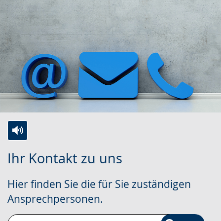
Zur
Aktiviere
Ein
Ihr Kontakt zu uns
Leichten
Audio-
Video
Sprache
Unterstützung.
in
Hier finden Sie die für Sie zuständigen
wechseln.
Deutscher
Ansprechpersonen.
Gebärdensprache
wird
Geben