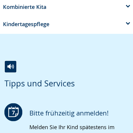
Kombinierte Kita
Kindertagespflege
Zur
Aktiviere
Ein
Tipps und Services
Leichten
Audio-
Video
Sprache
Unterstützung.
in
wechseln.
Deutscher
Gebärdensprache
Bitte frühzeitig anmelden!
wird
Melden Sie Ihr Kind spätestens im
angezeigt.