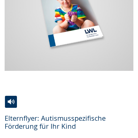
Zur
Aktiviere
Ein
Elternflyer: Autismusspezifische
Leichten
Audio-
Video
Förderung für Ihr Kind
Sprache
Unterstützung.
in