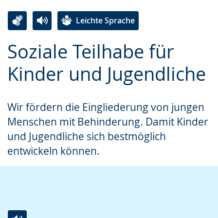
Leichte Sprache
Zur
Aktiviere
Ein
Soziale Teilhabe für
Leichten
Audio-
Video
Sprache
Unterstützung.
in
Kinder und Jugendliche
wechseln.
Deutscher
Gebärdensprache
Wir fördern die Eingliederung von jungen
wird
Menschen mit Behinderung. Damit Kinder
angezeigt.
und Jugendliche sich bestmöglich
entwickeln können.