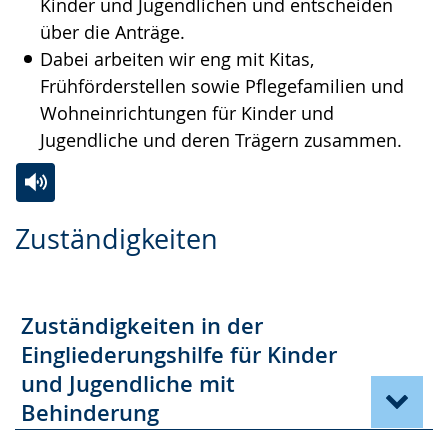
Kinder und Jugendlichen und entscheiden
über die Anträge.
Dabei arbeiten wir eng mit Kitas,
Frühförderstellen sowie Pflegefamilien und
Wohneinrichtungen für Kinder und
Jugendliche und deren Trägern zusammen.
Zur
Aktiviere
Ein
Zuständigkeiten
Leichten
Audio-
Video
Sprache
Unterstützung.
in
wechseln.
Deutscher
Zuständigkeiten in der
Gebärdensprache
Eingliederungshilfe für Kinder
wird
und Jugendliche mit
angezeigt.
Behinderung