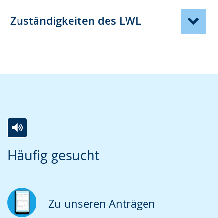
Zuständigkeiten des LWL
Zur
Aktiviere
Ein
Häufig gesucht
Leichten
Audio-
Video
Sprache
Unterstützung.
in
wechseln.
Deutscher
Gebärdensprache
Zu unseren Anträgen
wird