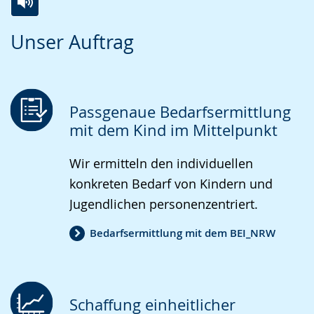
Zur
Aktiviere
Ein
Unser Auftrag
Leichten
Audio-
Video
Sprache
Unterstützung.
in
wechseln.
Deutscher
Gebärdensprache
Passgenaue Bedarfsermittlung
wird
mit dem Kind im Mittelpunkt
angezeigt.
Wir ermitteln den individuellen
konkreten Bedarf von Kindern und
Jugendlichen personenzentriert.
Bedarfsermittlung mit dem BEI_NRW
Schaffung einheitlicher