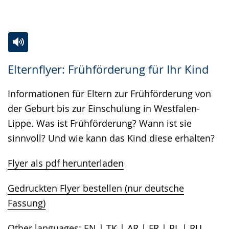
Zur
Aktiviere
Ein
Elternflyer: Frühförderung für Ihr Kind
Leichten
Audio-
Video
Sprache
Unterstützung.
in
Informationen für Eltern zur Frühförderung von
wechseln.
Deutscher
der Geburt bis zur Einschulung in Westfalen-
Gebärdensprache
Lippe. Was ist Frühförderung? Wann ist sie
wird
sinnvoll? Und wie kann das Kind diese erhalten?
angezeigt.
Flyer als pdf herunterladen
Gedruckten Flyer bestellen (nur deutsche
Fassung)
Other languages:
EN
|
TK
|
AR
|
FR
|
PL
|
RU