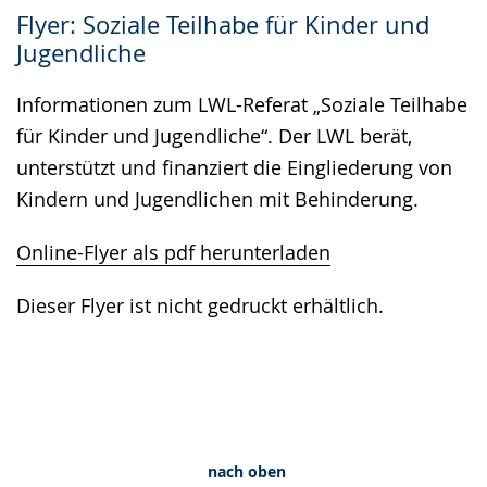
Zur
Aktiviere
Ein
Flyer: Soziale Teilhabe für Kinder und
Leichten
Audio-
Video
Jugendliche
Sprache
Unterstützung.
in
wechseln.
Deutscher
Informationen zum LWL-Referat „Soziale Teilhabe
Gebärdensprache
für Kinder und Jugendliche“. Der LWL berät,
wird
unterstützt und finanziert die Eingliederung von
angezeigt.
Kindern und Jugendlichen mit Behinderung.
Online-Flyer als pdf herunterladen
Dieser Flyer ist nicht gedruckt erhältlich.
nach oben