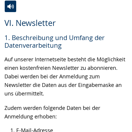
Zur
Aktiviere
Ein
VI. Newsletter
Leichten
Audio-
Video
Sprache
Unterstützung.
in
1. Beschreibung und Umfang der
wechseln.
Deutscher
Datenverarbeitung
Gebärdensprache
wird
Auf unserer Internetseite besteht die Möglichkeit
angezeigt.
einen kostenfreien Newsletter zu abonnieren.
Dabei werden bei der Anmeldung zum
Newsletter die Daten aus der Eingabemaske an
uns übermittelt.
Zudem werden folgende Daten bei der
Anmeldung erhoben:
E-Mail-Adresse