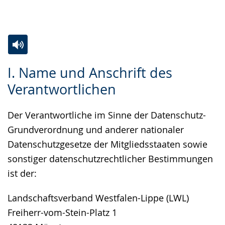
Gebärdensprache
wird
angezeigt.
Zur
Aktiviere
Ein
I. Name und Anschrift des
Leichten
Audio-
Video
Verantwortlichen
Sprache
Unterstützung.
in
wechseln.
Deutscher
Der Verantwortliche im Sinne der Datenschutz-
Gebärdensprache
Grundverordnung und anderer nationaler
wird
Datenschutzgesetze der Mitgliedsstaaten sowie
angezeigt.
sonstiger datenschutzrechtlicher Bestimmungen
ist der:
Landschaftsverband Westfalen-Lippe (LWL)
Freiherr-vom-Stein-Platz 1