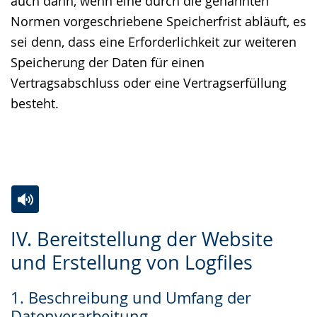
auch dann, wenn eine durch die genannten
Normen vorgeschriebene Speicherfrist abläuft, es
sei denn, dass eine Erforderlichkeit zur weiteren
Speicherung der Daten für einen
Vertragsabschluss oder eine Vertragserfüllung
besteht.
Zur
Aktiviere
Ein
IV. Bereitstellung der Website
Leichten
Audio-
Video
und Erstellung von Logfiles
Sprache
Unterstützung.
in
wechseln.
Deutscher
1. Beschreibung und Umfang der
Gebärdensprache
Datenverarbeitung