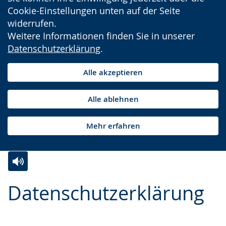
Cookie-Einstellungen unten auf der Seite
widerrufen.
Weitere Informationen finden Sie in unserer
Datenschutzerklärung
.
Alle akzeptieren
Alle ablehnen
Mehr erfahren
Zur
Aktiviere
Ein
Datenschutzerklärung
Leichten
Audio-
Video
Sprache
Unterstützung.
in
wechseln.
Deutscher