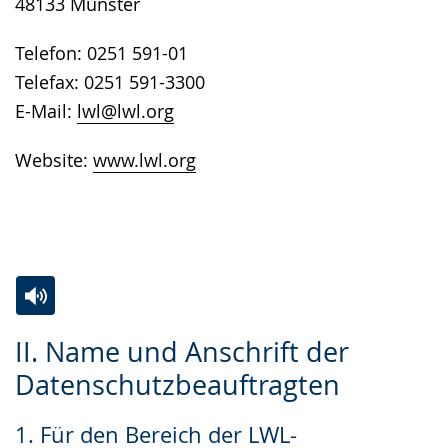
48133 Münster
Telefon: 0251 591-01
Telefax: 0251 591-3300
E-Mail:
lwl@lwl.org
Website:
www.lwl.org
Zur
Aktiviere
Ein
II. Name und Anschrift der
Leichten
Audio-
Video
Datenschutzbeauftragten
Sprache
Unterstützung.
in
wechseln.
Deutscher
1. Für den Bereich der LWL-
Gebärdensprache