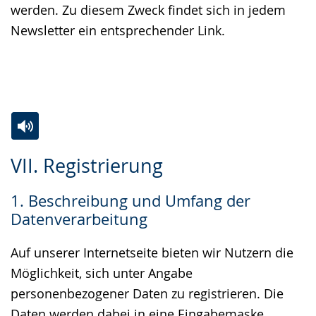
werden. Zu diesem Zweck findet sich in jedem
Newsletter ein entsprechender Link.
Zur
Aktiviere
Ein
VII. Registrierung
Leichten
Audio-
Video
Sprache
Unterstützung.
in
1. Beschreibung und Umfang der
wechseln.
Deutscher
Datenverarbeitung
Gebärdensprache
wird
Auf unserer Internetseite bieten wir Nutzern die
angezeigt.
Möglichkeit, sich unter Angabe
personenbezogener Daten zu registrieren. Die
Daten werden dabei in eine Eingabemaske