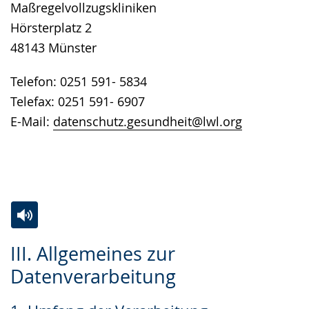
Maßregelvollzugskliniken
Hörsterplatz 2
48143 Münster
Telefon: 0251 591- 5834
Telefax: 0251 591- 6907
E-Mail:
datenschutz.gesundheit@lwl.org
Zur
Aktiviere
Ein
III. Allgemeines zur
Leichten
Audio-
Video
Datenverarbeitung
Sprache
Unterstützung.
in
wechseln.
Deutscher