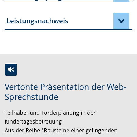
Leistungsnachweis
Z
A
E
Vertonte Präsentation der Web-
u
k
i
Sprechstunde
r
t
n
L
i
V
Teilhabe- und Förderplanung in der
e
v
i
Kindertagesbetreuung
i
i
d
Aus der Reihe "Bausteine einer gelingenden
c
e
e