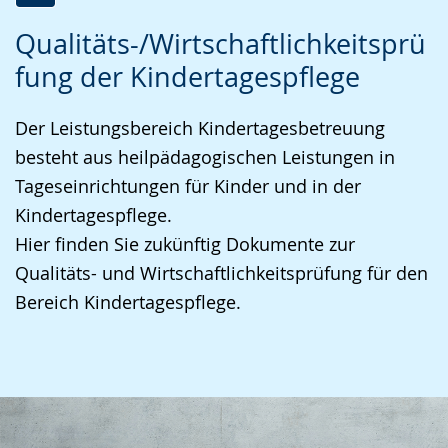
s
ü
ä
Z
A
E
e
t
r
Qualitäts-/Wirtschaftlichkeitsprü
u
k
i
l
z
d
fung der Kindertagespflege
r
t
n
n
u
e
L
i
V
.
n
n
Der Leistungsbereich Kindertagesbetreuung
e
v
i
g
s
besteht aus heilpädagogischen Leistungen in
i
i
d
.
p
Tageseinrichtungen für Kinder und in der
c
e
e
r
Kindertagespflege.
h
r
o
a
Hier finden Sie zukünftig Dokumente zur
t
e
i
c
Qualitäts- und Wirtschaftlichkeitsprüfung für den
e
A
n
h
Bereich Kindertagespflege.
n
u
D
e
S
d
e
w
p
i
u
i
r
o
t
r
a
-
s
d