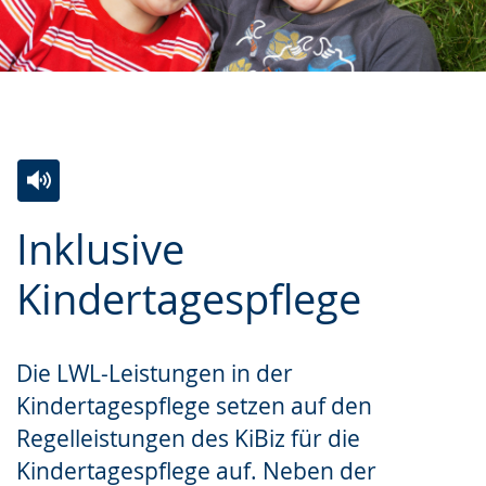
Zur
Aktiviere
Ein
Inklusive
Leichten
Audio-
Video
Sprache
Unterstützung.
in
Kindertagespflege
wechseln.
Deutscher
Gebärdensprache
Die LWL-Leistungen in der
wird
Kindertagespflege setzen auf den
angezeigt.
Regelleistungen des KiBiz für die
Kindertagespflege auf. Neben der