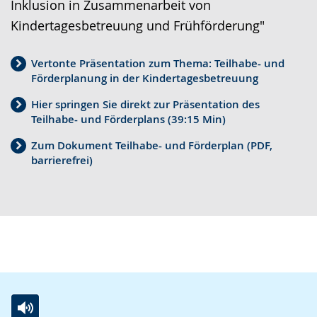
Inklusion in Zusammenarbeit von
h
r
o
Kindertagesbetreuung und Frühförderung"
t
e
i
e
A
n
Vertonte Präsentation zum Thema: Teilhabe- und
n
u
D
Förderplanung in der Kindertagesbetreuung
S
d
e
Hier springen Sie direkt zur Präsentation des
p
i
u
Teilhabe- und Förderplans (39:15 Min)
r
o
t
Zum Dokument Teilhabe- und Förderplan (PDF,
a
-
s
barrierefrei)
c
U
c
h
n
h
e
t
e
w
e
r
e
r
G
c
s
e
h
t
b