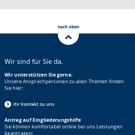
Ihren
c
Ort
h
oder
e
nach oben
Ihre
w
PLZ
i
ein.
r
d
Wir sind für Sie da.
a
Wir unterstützen Sie gerne.
n
Unsere Ansprechpersonen zu allen Themen finden
g
Sie hier:
e
z
Ihr Kontakt zu uns
e
Antrag auf Eingliederungshilfe
i
Sie können komfortabel online bei uns Leistungen
g
beantragen: